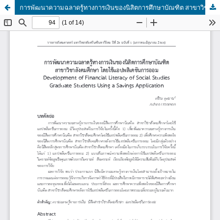
การพัฒนาความฉลาดรู้ทางการเงินของนิสิตการศึกษาบัณฑิต สาขาวิชาสังคมศึกษา โดยใช้แอปพลิเคชันการออม