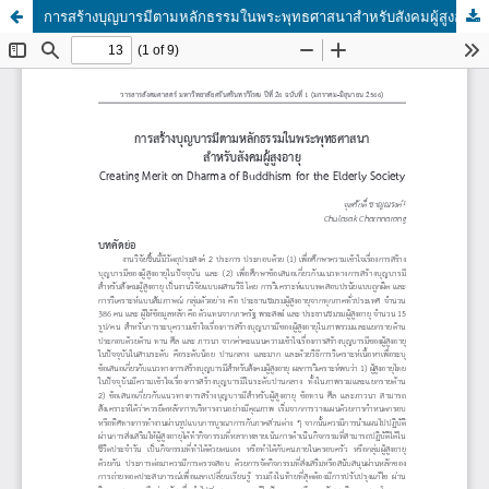
การสร้างบุญบารมีตามหลักธรรมในพระพุทธศาสนาสำหรับสังคมผู้สูงอายุ