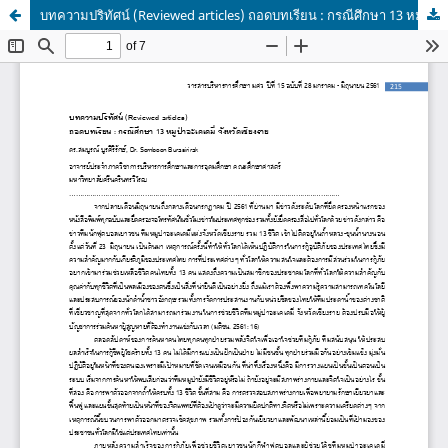
บทความปริทัศน์ (Reviewed articles) ถอดบทเรียน : กรณีศึกษา 13 หมูป่าอะเคเดมี่ จังหวัดเชียงราย