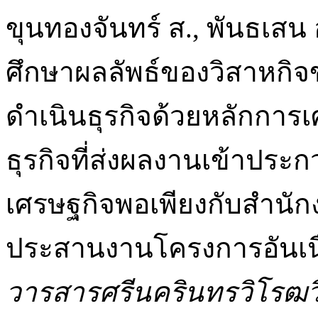
ขุนทองจันทร์ ส., พันธเสน อ
ศึกษาผลลัพธ์ของวิสาหกิ
ดำเนินธุรกิจด้วยหลักการ
ธุรกิจที่ส่งผลงานเข้าป
เศรษฐกิจพอเพียงกับสำนั
ประสานงานโครงการอันเน
วารสารศรีนครินทรวิโรฒว