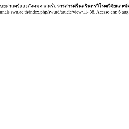
นุษยศาสตร์และสังคมศาสตร์).
วารสารศรีนครินทรวิโรฒวิจัยและพ
ournals.swu.ac.th/index.php/swurd/article/view/11438. Acesso em: 6 aug