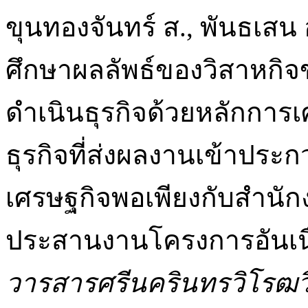
ขุนทองจันทร์ ส., พันธเสน อ
ศึกษาผลลัพธ์ของวิสาหกิ
ดำเนินธุรกิจด้วยหลักการ
ธุรกิจที่ส่งผลงานเข้าป
เศรษฐกิจพอเพียงกับสำนั
ประสานงานโครงการอันเน
วารสารศรีนครินทรวิโรฒว