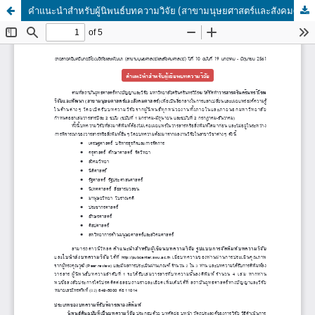
คำแนะนำสำหรับผู้นิพนธ์บทความวิจัย (สาขามนุษยศาสตร์และสังคมศาสตร์)