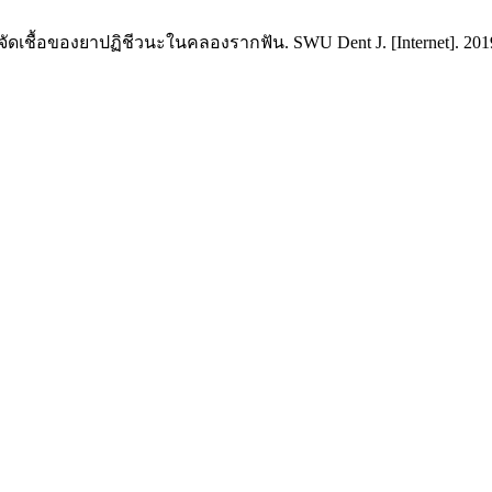
ัดเชื้อของยาปฏิชีวนะในคลองรากฟัน. SWU Dent J. [Internet]. 2019 Ju