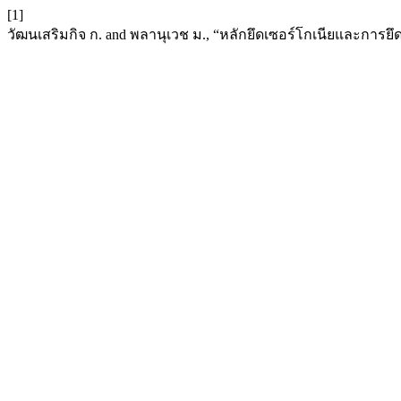
[1]
วัฒนเสริมกิจ ก. and พลานุเวช ม., “หลักยึดเซอร์โกเนียและการยึ