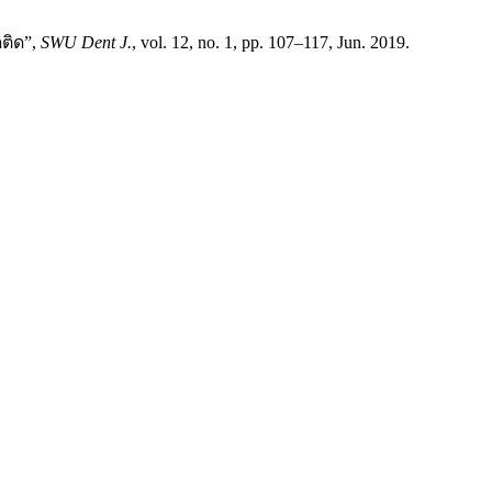
ดติด”,
SWU Dent J.
, vol. 12, no. 1, pp. 107–117, Jun. 2019.