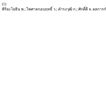
(1)
พิริยะโยธิน พ.; ไพศาลกอบฤทธิ์ ว.; ดำรงวุฒิ ก.; ศักดิ์ดี จ. ผล