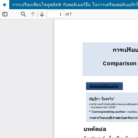
การเปรียบเทียบโซลูพลัส® กับพอลิเมอร์อื่น ในการเตรียมพอลิเมอริ