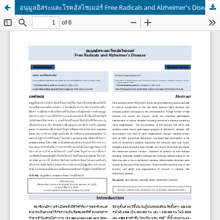
อนุมูลอิสระและโรคอัลไซเมอร์ Free Radicals and Alzheimer’s Disease