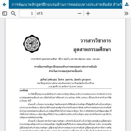
การพัฒนาหลักสูตรฝึกอบรมด้านการทดสอบทางประสาทสัมผัส สำหรับตรวจสอบคุณภาพเบื้องต้น