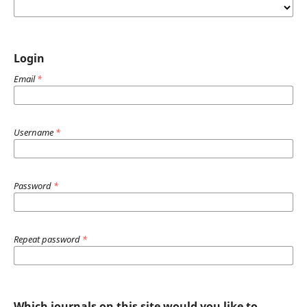
Login
Email
*
Username
*
Password
*
Repeat password
*
Which journals on this site would you like to