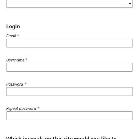
Login
Email
*
Username
*
Password
*
Repeat password
*
Which journals on this site would you like to