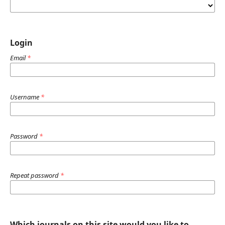
Login
Email
*
Username
*
Password
*
Repeat password
*
Which journals on this site would you like to