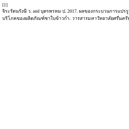
[1]
จิระรัตนรังษี ว. and บุตรพรหม ป. 2017. ผลของกระบวนการแป
บริโภคของผลิตภัณฑ์ชาใบข้าวก่ำ.
วารสารมหาวิทยาลัยศรีนคร