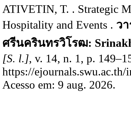
ATIVETIN, T. . Strategic 
Hospitality and Events .
วา
ศรีนครินทรวิโรฒ: Srinakh
[S. l.]
, v. 14, n. 1, p. 149–
https://ejournals.swu.ac.t
Acesso em: 9 aug. 2026.