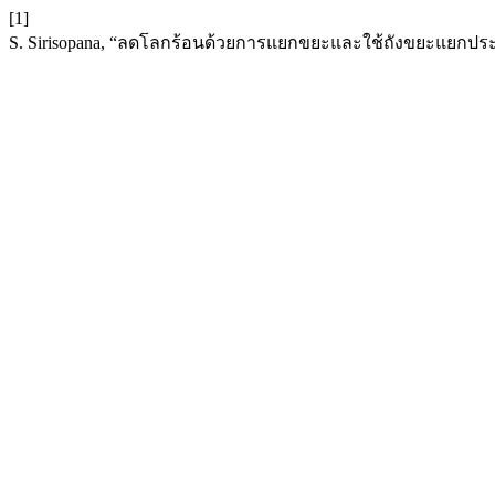
[1]
S. Sirisopana, “ลดโลกร้อนด้วยการแยกขยะและใช้ถังขยะแยกปร