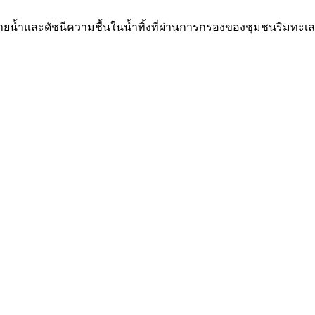
ย์ละลายน้ำและดัชนีความชื้นในน้ำทิ้งที่ผ่านการกรองของชุมชนริ