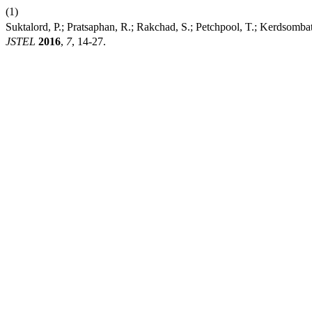
(1)
Suktalord, P.; Pratsaphan, R.; Rakchad, S.; Petchpool, T.; Kerd
JSTEL
2016
,
7
, 14-27.