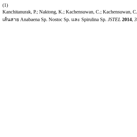
(1)
Kanchitanurak, P.; Naktong, K.; Kachensuwan, C.; Kachensuw
เส้นสาย Anabaena Sp. Nostoc Sp. และ Spirulina Sp.
JSTEL
2014
,
3