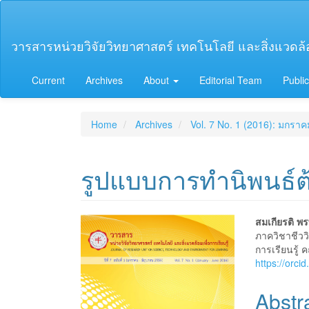
Main
Navigation
Main
วารสารหน่วยวิจัยวิทยาศาสตร์ เทคโนโลยี และสิ่งแวดล้อม
Content
Sidebar
Current
Archives
About
Editorial Team
Public
Home
Archives
Vol. 7 No. 1 (2016): มกรา
รูปแบบการทำนิพนธ์ต
Article
Main
สมเกียรติ พร
ภาควิชาชีวว
Sidebar
Articl
การเรียนรู้
https://orc
Conte
Abstr