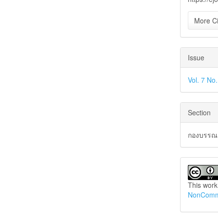
More Ci
Issue
Vol. 7 No
Section
กองบรรณาธ
This work
NonCommer