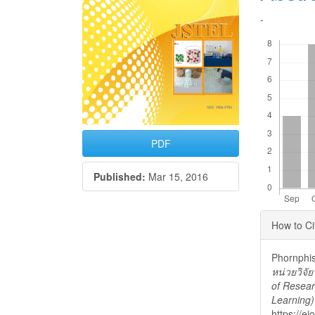
-
Downloads
PDF
Published:
Mar 15, 2016
Articl
How to Ci
Detai
Phornphis
หน่วยวิจั
of Resear
Learning)
https://e