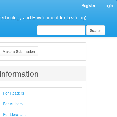
Register
Login
 Technology and Environment for Learning)
Search
ake
Make a Submission
ubmission
Information
For Readers
For Authors
For Librarians